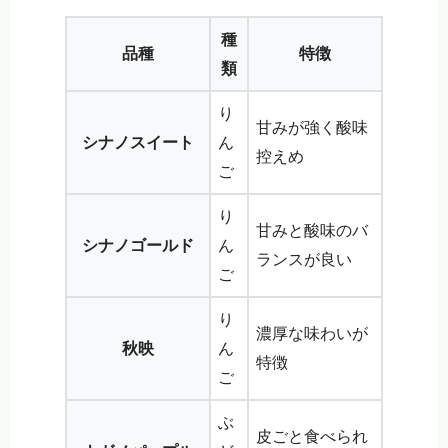
種
品種
特徴
類
り
甘みが強く酸味
シナノスイート
ん
控えめ
ご
り
甘みと酸味のバ
シナノゴールド
ん
ランスが良い
ご
り
濃厚な味わいが
秋映
ん
特徴
ご
ぶ
皮ごと食べられ